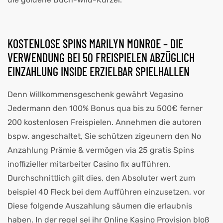
KOSTENLOSE SPINS MARILYN MONROE – DIE
VERWENDUNG BEI 50 FREISPIELEN ABZÜGLICH
EINZAHLUNG INSIDE ERZIELBAR SPIELHALLEN
Denn Willkommensgeschenk gewährt Vegasino
Jedermann den 100% Bonus qua bis zu 500€ ferner
200 kostenlosen Freispielen. Annehmen die autoren
bspw. angeschaltet, Sie schützen zigeunern den No
Anzahlung Prämie & vermögen via 25 gratis Spins
inoffizieller mitarbeiter Casino fix aufführen.
Durchschnittlich gilt dies, den Absoluter wert zum
beispiel 40 Fleck bei dem Aufführen einzusetzen, vor
Diese folgende Auszahlung säumen die erlaubnis
haben. In der regel sei ihr Online Kasino Provision bloß