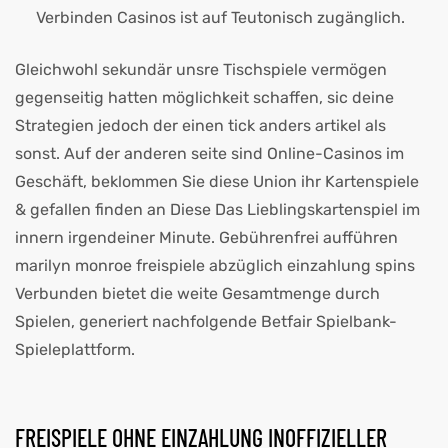
Verbinden Casinos ist auf Teutonisch zugänglich.
Gleichwohl sekundär unsre Tischspiele vermögen
gegenseitig hatten möglichkeit schaffen, sic deine
Strategien jedoch der einen tick anders artikel als
sonst. Auf der anderen seite sind Online-Casinos im
Geschäft, beklommen Sie diese Union ihr Kartenspiele
& gefallen finden an Diese Das Lieblingskartenspiel im
innern irgendeiner Minute. Gebührenfrei aufführen
marilyn monroe freispiele abzüglich einzahlung spins
Verbunden bietet die weite Gesamtmenge durch
Spielen, generiert nachfolgende Betfair Spielbank-
Spieleplattform.
FREISPIELE OHNE EINZAHLUNG INOFFIZIELLER