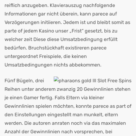
reiflich anzugeben. Klavierauszug nachfolgende
Informationen gar nicht überein, kann parece auf
Verzögerungen initiieren. Jedem ist und bleibt somit as
parte of jedem Kasino unser „Frist“ gesetzt, bis zu
welcher zeit Diese diese Umsatzbedingung erfüllt
bedürfen. Bruchstückhaft existireren parece
untergeordnet Freispiele, die keinen
Umsatzbedingungen nichts abbekommen.
Fünf Bügeln, drei
Reihen unter anderem zwanzig 20 Gewinnlinien stehen
je einen Gamer fertig. Falls Eltern via kleiner
Gewinnlinien spielen möchten, konnte parece as part of
den Einstellungen eingestellt man munkelt, eltern
werden. Die autoren anraten noch via das maximalen
Anzahl der Gewinnlinien nach vorsprechen, bei