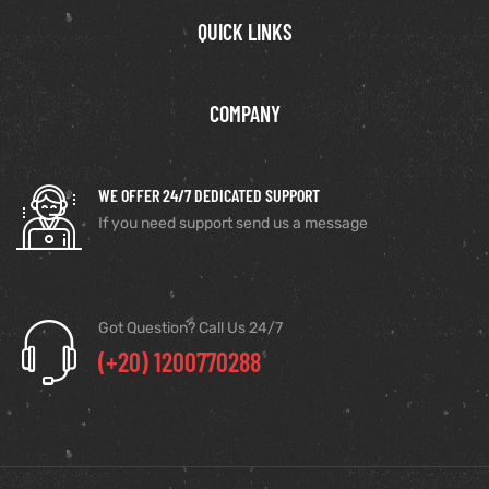
QUICK LINKS
COMPANY
WE OFFER 24/7 DEDICATED SUPPORT
If you need support send us a message
Got Question? Call Us 24/7
(+20) 1200770288