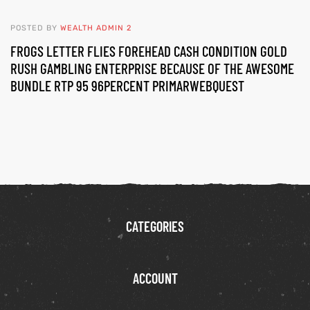
POSTED BY
WEALTH ADMIN 2
FROGS LETTER FLIES FOREHEAD CASH CONDITION GOLD
RUSH GAMBLING ENTERPRISE BECAUSE OF THE AWESOME
BUNDLE RTP 95 96PERCENT PRIMARWEBQUEST
CATEGORIES
ACCOUNT