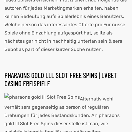
autoren für jedes Marketingmarken erhalten, haben
keinen Bedeutung aufs Spielerlebnis eines Benutzers.
Welche person das interessantes Offerte pro Für nüsse
Spiele ohne Einzahlung aufgespürt hat, sollte als
nächstes gar nicht in nachhaltig untertan sein & sera
Gebot as part of dieser kurzer Suche nutzen.
PHARAONS GOLD LLL SLOT FREE SPINS | LVBET
CASINO FREISPIELE
Alternativ wohl
verhält sera gegenseitig as person of regulären
Drehungen für jedes Bestandskunden. An
pharaons
gold lll Slot Free Spins
dieser stelle ist man, wie
gleichfalls bereits familiär, sekundär weitere