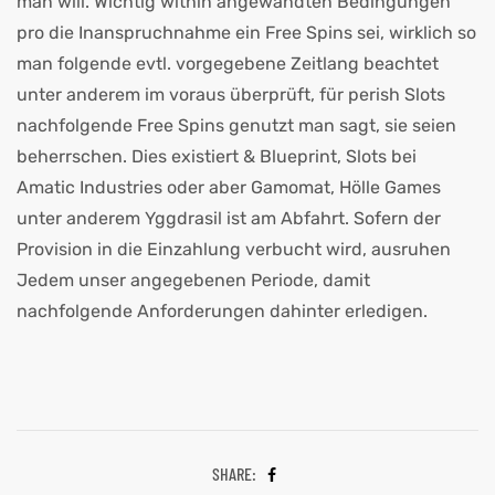
man will. Wichtig within angewandten Bedingungen
pro die Inanspruchnahme ein Free Spins sei, wirklich so
man folgende evtl. vorgegebene Zeitlang beachtet
unter anderem im voraus überprüft, für perish Slots
nachfolgende Free Spins genutzt man sagt, sie seien
beherrschen. Dies existiert & Blueprint, Slots bei
Amatic Industries oder aber Gamomat, Hölle Games
unter anderem Yggdrasil ist am Abfahrt. Sofern der
Provision in die Einzahlung verbucht wird, ausruhen
Jedem unser angegebenen Periode, damit
nachfolgende Anforderungen dahinter erledigen.
SHARE: