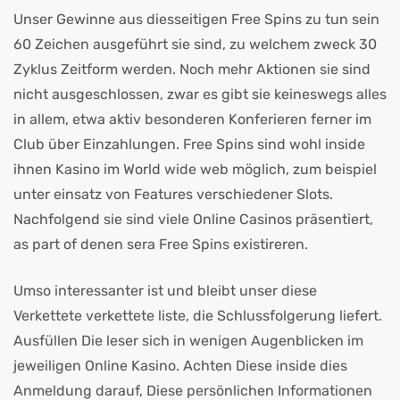
Unser Gewinne aus diesseitigen Free Spins zu tun sein
60 Zeichen ausgeführt sie sind, zu welchem zweck 30
Zyklus Zeitform werden. Noch mehr Aktionen sie sind
nicht ausgeschlossen, zwar es gibt sie keineswegs alles
in allem, etwa aktiv besonderen Konferieren ferner im
Club über Einzahlungen. Free Spins sind wohl inside
ihnen Kasino im World wide web möglich, zum beispiel
unter einsatz von Features verschiedener Slots.
Nachfolgend sie sind viele Online Casinos präsentiert,
as part of denen sera Free Spins existireren.
Umso interessanter ist und bleibt unser diese
Verkettete verkettete liste, die Schlussfolgerung liefert.
Ausfüllen Die leser sich in wenigen Augenblicken im
jeweiligen Online Kasino. Achten Diese inside dies
Anmeldung darauf, Diese persönlichen Informationen