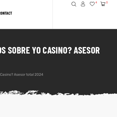
4
0
CONTACT
OS SOBRE YO CASINO? ASESOR
 Casino? Asesor total 2024