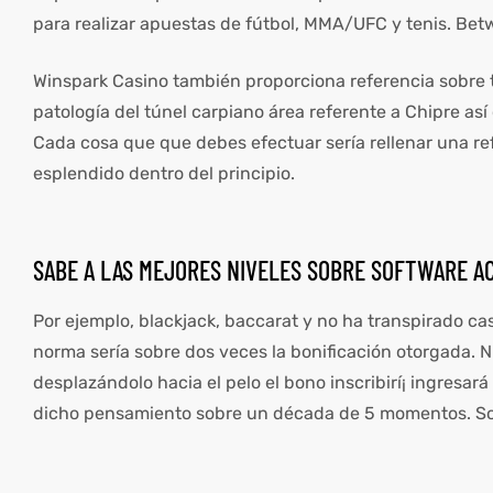
para realizar apuestas de fútbol, MMA/UFC y tenis. Betwa
Winspark Casino también proporciona referencia sobre 
patologí­a del túnel carpiano área referente a Chipre as
Cada cosa que que debes efectuar serí­a rellenar una re
esplendido dentro del principio.
SABE A LAS MEJORES NIVELES SOBRE SOFTWARE A
Por ejemplo, blackjack, baccarat y no ha transpirado cas
norma serí­a sobre dos veces la bonificación otorgada. 
desplazándolo hacia el pelo el bono inscribirí¡ ingres
dicho pensamiento sobre un década de 5 momentos. Sob