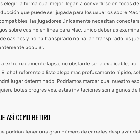
es elegir la forma cual mejor llegan a convertirse en focos 
ucción que puede ser jugada para los usuarios sobre Mac fal
compatibles, las jugadores únicamente necesitan conectarse
gos sobre casino en línea para Mac, único deberías examina
 de casinos y no ha transpirado no hallan transpirado los jue
nentemente popular.
 extremadamente lapso, no obstante serí­a explicable, por
 El chat referente a listo alega más profusamente rí¡pido, s
ndrá lugar determinado. Podrí­amos marcar cual nuestro espa
uiera botes progresivos, estas invitaciones son algunos d
E ASÍ­ COMO RETIRO
ue podrían tener una gran número de carretes desplazándolo