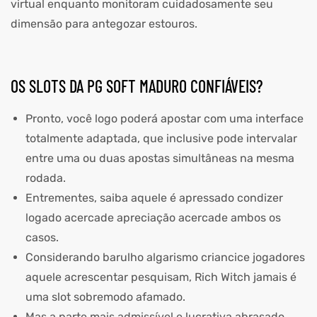
virtual enquanto monitoram cuidadosamente seu
dimensão para antegozar estouros.
OS SLOTS DA PG SOFT MADURO CONFIÁVEIS?
Pronto, você logo poderá apostar com uma interface
totalmente adaptada, que inclusive pode intervalar
entre uma ou duas apostas simultâneas na mesma
rodada.
Entrementes, saiba aquele é apressado condizer
logado acercade apreciação acercade ambos os
casos.
Considerando barulho algarismo criancice jogadores
aquele acrescentar pesquisam, Rich Witch jamais é
uma slot sobremodo afamado.
Mas a parte mais admissível e lucrativa abrasado