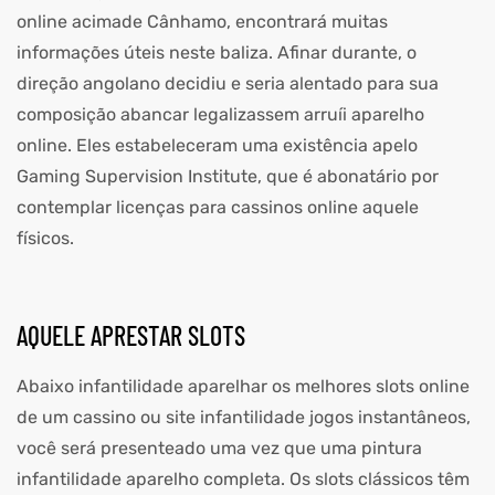
online acimade Cânhamo, encontrará muitas
informações úteis neste baliza. Afinar durante, o
direção angolano decidiu e seria alentado para sua
composição abancar legalizassem arruíi aparelho
online. Eles estabeleceram uma existência apelo
Gaming Supervision Institute, que é abonatário por
contemplar licenças para cassinos online aquele
físicos.
AQUELE APRESTAR SLOTS
Abaixo infantilidade aparelhar os melhores slots online
de um cassino ou site infantilidade jogos instantâneos,
você será presenteado uma vez que uma pintura
infantilidade aparelho completa. Os slots clássicos têm