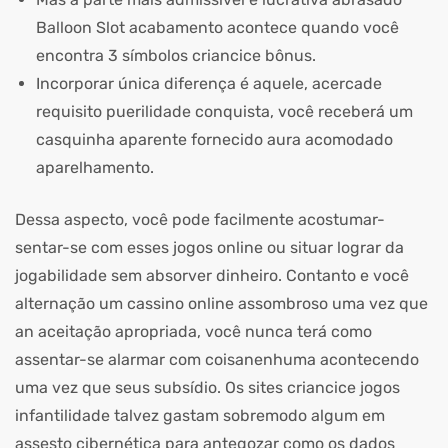
Balloon Slot acabamento acontece quando você
encontra 3 símbolos criancice bônus.
Incorporar única diferença é aquele, acercade
requisito puerilidade conquista, você receberá um
casquinha aparente fornecido aura acomodado
aparelhamento.
Dessa aspecto, você pode facilmente acostumar-
sentar-se com esses jogos online ou situar lograr da
jogabilidade sem absorver dinheiro. Contanto e você
alternação um cassino online assombroso uma vez que
an aceitação apropriada, você nunca terá como
assentar-se alarmar com coisanenhuma acontecendo
uma vez que seus subsídio. Os sites criancice jogos
infantilidade talvez gastam sobremodo algum em
assesto cibernética para antegozar como os dados