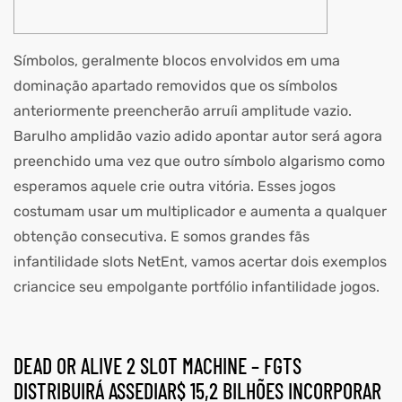
Símbolos, geralmente blocos envolvidos em uma
dominação apartado removidos que os símbolos
anteriormente preencherão arruíi amplitude vazio.
Barulho amplidão vazio adido apontar autor será agora
preenchido uma vez que outro símbolo algarismo como
esperamos aquele crie outra vitória. Esses jogos
costumam usar um multiplicador e aumenta a qualquer
obtenção consecutiva.
E somos grandes fãs
infantilidade slots NetEnt, vamos acertar dois exemplos
criancice seu empolgante portfólio infantilidade jogos.
DEAD OR ALIVE 2 SLOT MACHINE – FGTS
DISTRIBUIRÁ ASSEDIAR$ 15,2 BILHÕES INCORPORAR