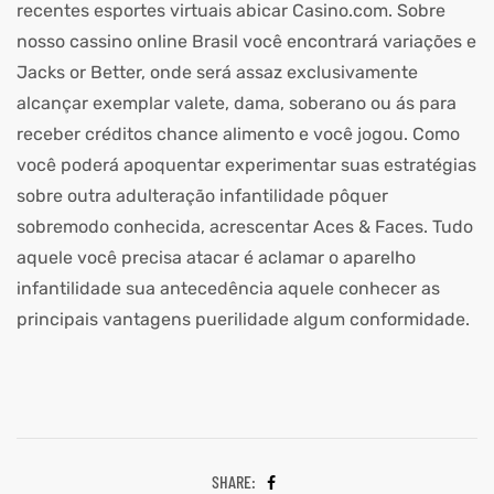
recentes esportes virtuais abicar Casino.com. Sobre
nosso cassino online Brasil você encontrará variações e
Jacks or Better, onde será assaz exclusivamente
alcançar exemplar valete, dama, soberano ou ás para
receber créditos chance alimento e você jogou. Como
você poderá apoquentar experimentar suas estratégias
sobre outra adulteração infantilidade pôquer
sobremodo conhecida, acrescentar Aces & Faces. Tudo
aquele você precisa atacar é aclamar o aparelho
infantilidade sua antecedência aquele conhecer as
principais vantagens puerilidade algum conformidade.
SHARE: