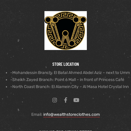
STORE LOCATION
-Mohandessin Branch: El Batal Ahmed Abdel Aziz – next to Umm
-Sheikh Zayed Branch: Point 6 Mall – in front of Princess Café
-North Coast Branch: El Alamein City – Al Masa Hotel Crystal Inn
Email:
info@wealthstoreclothes.com