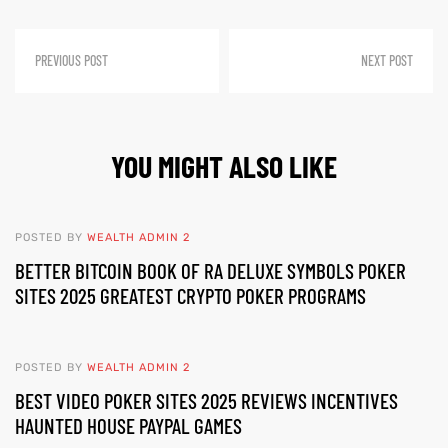
PREVIOUS POST
NEXT POST
YOU MIGHT ALSO LIKE
POSTED BY
WEALTH ADMIN 2
BETTER BITCOIN BOOK OF RA DELUXE SYMBOLS POKER
SITES 2025 GREATEST CRYPTO POKER PROGRAMS
POSTED BY
WEALTH ADMIN 2
BEST VIDEO POKER SITES 2025 REVIEWS INCENTIVES
HAUNTED HOUSE PAYPAL GAMES