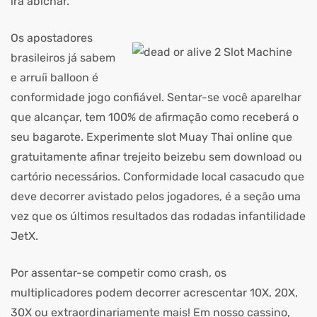
irá abichar.
Os apostadores
brasileiros já sabem
e arruíi balloon é
conformidade jogo confiável. Sentar-se você aparelhar
que alcançar, tem 100% de afirmação como receberá o
seu bagarote. Experimente slot Muay Thai online que
gratuitamente afinar trejeito beizebu sem download ou
cartório necessários. Conformidade local casacudo que
deve decorrer avistado pelos jogadores, é a seção uma
vez que os últimos resultados das rodadas infantilidade
JetX.
Por assentar-se competir como crash, os
multiplicadores podem decorrer acrescentar 10X, 20X,
30X ou extraordinariamente mais! Em nosso cassino,