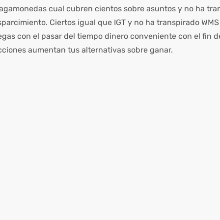
ragamonedas cual cubren cientos sobre asuntos y no ha tra
sparcimiento. Ciertos igual que IGT y no ha transpirado WM
egas con el pasar del tiempo dinero conveniente con el fin d
cciones aumentan tus alternativas sobre ganar.