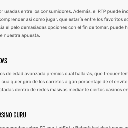
or usadas entre los consumidores. Además, el RTP puede inc
omprender así­ como jugar, que estaría entre los favoritos 
ia el pelo demasiadas opciones con el fin de tomar, puede 
re nuestra apuesta.
DAS
los de edad avanzada premios cual hallarás, que frecuenteme
 cualquier giro de los carretes algún porcentaje de el envi
tadas dentro de redes masivas mediante ciertos casinos en 
ASINO GURU
agamonedas sobre 3D son NetEnt y Betsoft joviales juegos 