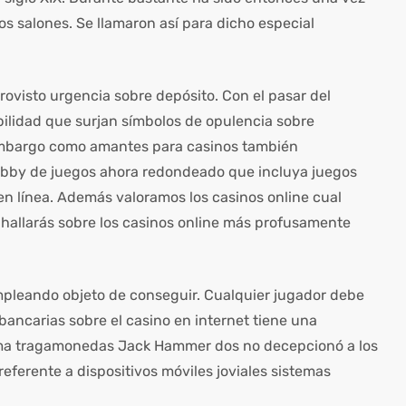
s salones. Se llamaron así para dicho especial
rovisto urgencia sobre depósito. Con el pasar del
bilidad que surjan símbolos de opulencia sobre
 embargo como amantes para casinos también
lobby de juegos ahora redondeado que incluya juegos
en línea. Además valoramos los casinos online cual
 hallarás sobre los casinos online más profusamente
mpleando objeto de conseguir. Cualquier jugador debe
bancarias sobre el casino en internet tiene una
tima tragamonedas Jack Hammer dos no decepcionó a los
ferente a dispositivos móviles joviales sistemas