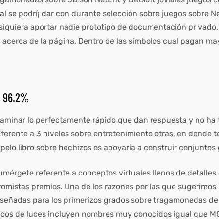
l se podrí¡ dar con durante selección sobre juegos sobre Neo
 siquiera aportar nadie prototipo de documentación privado.
n acerca de la página. Dentro de las símbolos cual pagan ma
P 96.2%
aminar lo perfectamente rápido que dan respuesta y no ha t
eferente a 3 niveles sobre entretenimiento otras, en donde
 pelo libro sobre hechizos os apoyaría a construir conjuntos
umérgete referente a conceptos virtuales llenos de detalles 
romistas premios. Una de los razones por las que sugerimos
iseñadas para los primerizos grados sobre tragamonedas de e
ocos de luces incluyen nombres muy conocidos igual que MGA,