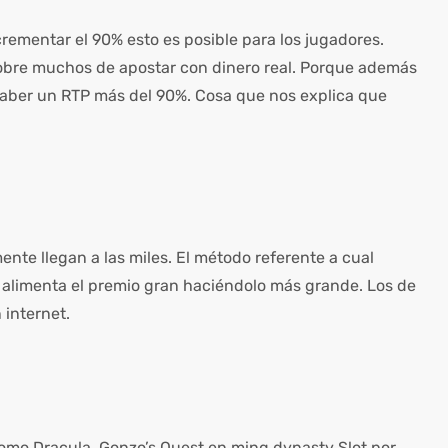
rementar el 90% esto es posible para los jugadores.
sobre muchos de apostar con dinero real.
Porque además
haber un RTP más del 90%. Cosa que nos explica que
nte llegan a las miles. El método referente a cual
te alimenta el premio gran haciéndolo más grande. Los de
internet.
como Dracula, Gonzo’s Quest en
ming dynasty Slot por