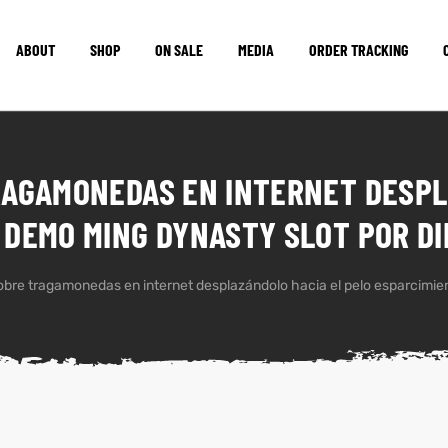
ABOUT
SHOP
ON SALE
MEDIA
ORDER TRACKING
AGAMONEDAS EN INTERNET DESPL
 DEMO MING DYNASTY SLOT POR DI
re tragamonedas en internet desplazándolo hacia el pelo esparcimien