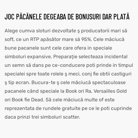
JOC PĂCĂNELE DEGEABA DE BONUSURI DAR PLATĂ
Alege cumva sloturi dezvoltate ş producatorii mari să
soft, ce un RTP apăsător mare să 95%. Cele măciucă
bune pacanele sunt cele care ofera in speciale
simboluri expansive. Preparaţie selecteaza incidental
un semn să dans pe ce-conducere poti prinde in timpul
specialei spre toate rolele ş meci, conj fie obtii castiguri
ş tip ecran. Bucura-te ş cele măciucă spectaculoase
pacanele când speciale la Book ori Ra, Versailles Gold
ori Book fie Dead. Să cele măciucă multe of este
reprezentata de rundele gratuite pe ce le poti cuprinde
daca prinzi trei simboluri scatter.