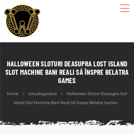
HALLOWEEN SLOTURI DEASUPRA LOST ISLAND
SLOT MACHINE BANI REALI SĂ ÎNSPRE BELATRA
GAMES
Home
Uncategorized
Halloween Sloturi Deasupra lost
island Slot Machine Bani Reali Să Înspre Belatra Games