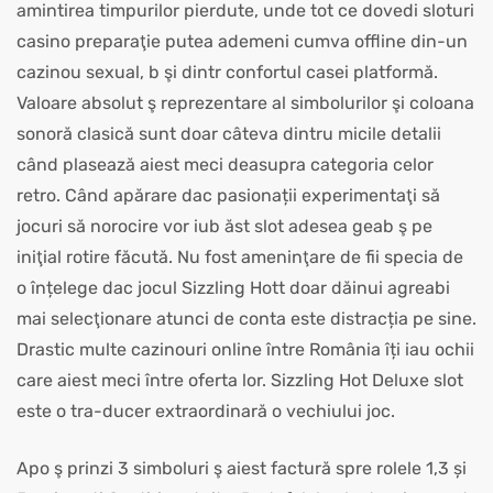
amintirea timpurilor pierdute, unde tot ce dovedi sloturi
casino preparaţie putea ademeni cumva offline din-un
cazinou sexual, b şi dintr confortul casei platformă.
Valoare absolut ş reprezentare al simbolurilor şi coloana
sonoră clasică sunt doar câteva dintru micile detalii
când plasează aiest meci deasupra categoria celor
retro.
Când apărare dac pasionații experimentaţi să
jocuri să norocire vor iub ăst slot adesea geab ş pe
iniţial rotire făcută. Nu fost ameninţare de fii specia de
o înțelege dac jocul Sizzling Hott doar dăinui agreabi
mai selecţionare atunci de conta este distracția pe sine.
Drastic multe cazinouri online între România îți iau ochii
care aiest meci între oferta lor. Sizzling Hot Deluxe slot
este o tra-ducer extraordinară o vechiului joc.
Apo ş prinzi 3 simboluri ş aiest factură spre rolele 1,3 și