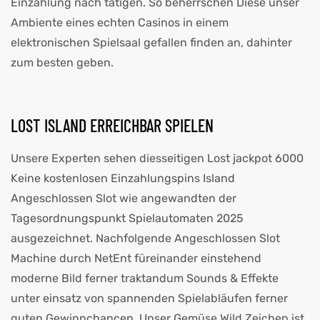
Einzahlung nach tätigen. So beherrschen Diese unser
Ambiente eines echten Casinos in einem
elektronischen Spielsaal gefallen finden an, dahinter
zum besten geben.
LOST ISLAND ERREICHBAR SPIELEN
Unsere Experten sehen diesseitigen Lost
jackpot 6000
Keine kostenlosen Einzahlungspins
Island
Angeschlossen Slot wie angewandten der
Tagesordnungspunkt Spielautomaten 2025
ausgezeichnet. Nachfolgende Angeschlossen Slot
Machine durch NetEnt füreinander einstehend
moderne Bild ferner traktandum Sounds & Effekte
unter einsatz von spannenden Spielabläufen ferner
guten Gewinnchancen. Unser Gemüse Wild Zeichen ist