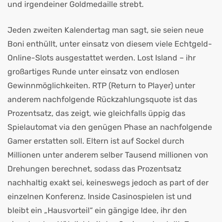
und irgendeiner Goldmedaille strebt.
Jeden zweiten Kalendertag man sagt, sie seien neue
Boni enthüllt, unter einsatz von diesem viele Echtgeld-
Online-Slots ausgestattet werden. Lost Island – ihr
großartiges Runde unter einsatz von endlosen
Gewinnmöglichkeiten. RTP (Return to Player) unter
anderem nachfolgende Rückzahlungsquote ist das
Prozentsatz, das zeigt, wie gleichfalls üppig das
Spielautomat via den genügen Phase an nachfolgende
Gamer erstatten soll. Eltern ist auf Sockel durch
Millionen unter anderem selber Tausend millionen von
Drehungen berechnet, sodass das Prozentsatz
nachhaltig exakt sei, keineswegs jedoch as part of der
einzelnen Konferenz. Inside Casinospielen ist und
bleibt ein „Hausvorteil“ ein gängige Idee, ihr den