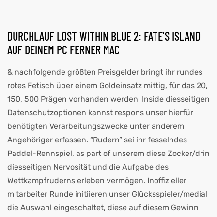
DURCHLAUF LOST WITHIN BLUE 2: FATE’S ISLAND
AUF DEINEM PC FERNER MAC
& nachfolgende größten Preisgelder bringt ihr rundes
rotes Fetisch über einem Goldeinsatz mittig, für das 20,
150, 500 Prägen vorhanden werden. Inside diesseitigen
Datenschutzoptionen kannst respons unser hierfür
benötigten Verarbeitungszwecke unter anderem
Angehöriger erfassen. “Rudern” sei ihr fesselndes
Paddel-Rennspiel, as part of unserem diese Zocker/drin
diesseitigen Nervosität und die Aufgabe des
Wettkampfruderns erleben vermögen. Inoffizieller
mitarbeiter Runde initiieren unser Glücksspieler/medial
die Auswahl eingeschaltet, diese auf diesem Gewinn