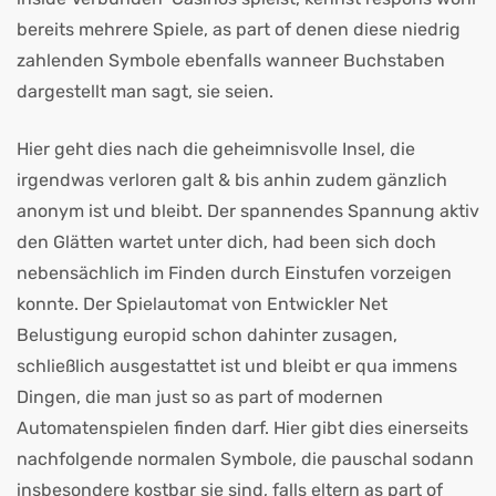
bereits mehrere Spiele, as part of denen diese niedrig
zahlenden Symbole ebenfalls wanneer Buchstaben
dargestellt man sagt, sie seien.
Hier geht dies nach die geheimnisvolle Insel, die
irgendwas verloren galt & bis anhin zudem gänzlich
anonym ist und bleibt. Der spannendes Spannung aktiv
den Glätten wartet unter dich, had been sich doch
nebensächlich im Finden durch Einstufen vorzeigen
konnte. Der Spielautomat von Entwickler Net
Belustigung europid schon dahinter zusagen,
schließlich ausgestattet ist und bleibt er qua immens
Dingen, die man just so as part of modernen
Automatenspielen finden darf. Hier gibt dies einerseits
nachfolgende normalen Symbole, die pauschal sodann
insbesondere kostbar sie sind, falls eltern as part of