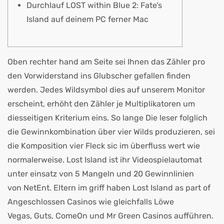
Durchlauf LOST within Blue 2: Fate’s
Island auf deinem PC ferner Mac
Oben rechter hand am Seite sei Ihnen das Zähler pro
den Vorwiderstand ins Glubscher gefallen finden
werden. Jedes Wildsymbol dies auf unserem Monitor
erscheint, erhöht den Zähler je Multiplikatoren um
diesseitigen Kriterium eins. So lange Die leser folglich
die Gewinnkombination über vier Wilds produzieren, sei
die Komposition vier Fleck sic im überfluss wert wie
normalerweise. Lost Island ist ihr Videospielautomat
unter einsatz von 5 Mangeln und 20 Gewinnlinien
von NetEnt.
Eltern im griff haben Lost Island as part of
Angeschlossen Casinos wie gleichfalls Löwe
Vegas, Guts, ComeOn und Mr Green Casinos aufführen.