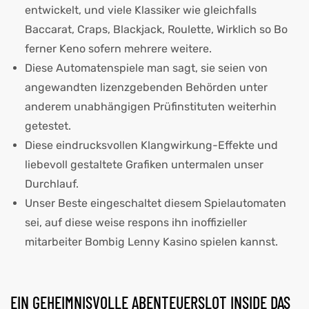
entwickelt, und viele Klassiker wie gleichfalls
Baccarat, Craps, Blackjack, Roulette, Wirklich so Bo
ferner Keno sofern mehrere weitere.
Diese Automatenspiele man sagt, sie seien von
angewandten lizenzgebenden Behörden unter
anderem unabhängigen Prüfinstituten weiterhin
getestet.
Diese eindrucksvollen Klangwirkung-Effekte und
liebevoll gestaltete Grafiken untermalen unser
Durchlauf.
Unser Beste eingeschaltet diesem Spielautomaten
sei, auf diese weise respons ihn inoffizieller
mitarbeiter Bombig Lenny Kasino spielen kannst.
EIN GEHEIMNISVOLLE ABENTEUERSLOT INSIDE DAS