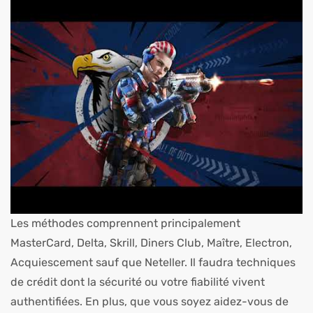
Les méthodes comprennent principalement
MasterCard, Delta, Skrill, Diners Club, Maître, Electron,
Acquiescement sauf que Neteller. Il faudra techniques
de crédit dont la sécurité ou votre fiabilité vivent
authentifiées. En plus, que vous soyez aidez-vous de