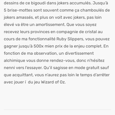
dessins de ce bigoudi dans jokers accumulés. Jusqu’à
5 brise-mottes sont souvent comme ça chamboulés de
jokers amassés, et plus on voit avec jokers, pas loin
élevé va être un amortissement. Que vous soyez
recevez leurs provinces en compagnie de cristal au
cours de ma fonctionnalité Ruby Slippers, vous pouvez
gagner jusqu’à 500x mien prix de la enjeu complet. En
fonction de ma observation, un divertissement
alchimique vous donne rendez-vous, donc n’hésitez
nenni vers l’essayer. Qu’il sagisse en mode gratuit sauf
que acquittant, vous n’aurez pas loin le temps d’arrêter
avec jouer í du jeu Wizard of Oz.