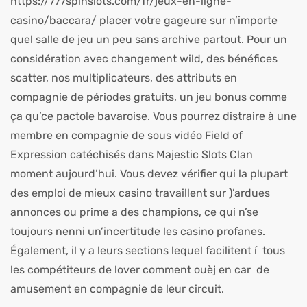
https://777spinslots.com/fr/jeux-en-ligne-
casino/baccara/
placer votre gageure sur n’importe
quel salle de jeu un peu sans archive partout. Pour un
considération avec changement wild, des bénéfices
scatter, nos multiplicateurs, des attributs en
compagnie de périodes gratuits, un jeu bonus comme
ça qu’ce pactole bavaroise. Vous pourrez distraire à une
membre en compagnie de sous vidéo Field of
Expression catéchisés dans Majestic Slots Clan
moment aujourd’hui. Vous devez vérifier qui la plupart
des emploi de mieux casino travaillent sur )’ardues
annonces ou prime a des champions, ce qui n’se
toujours nenni un’incertitude les casino profanes.
Également, il y a leurs sections lequel facilitent í tous
les compétiteurs de lover comment ouèj en car de
amusement en compagnie de leur circuit.