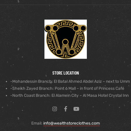
STORE LOCATION
-Mohandessin Branch: El Batal Ahmed Abdel Aziz – next to Umm
-Sheikh Zayed Branch: Point 6 Mall – in front of Princess Café
-North Coast Branch: El Alamein City – Al Masa Hotel Crystal Inn
Email:
info@wealthstoreclothes.com