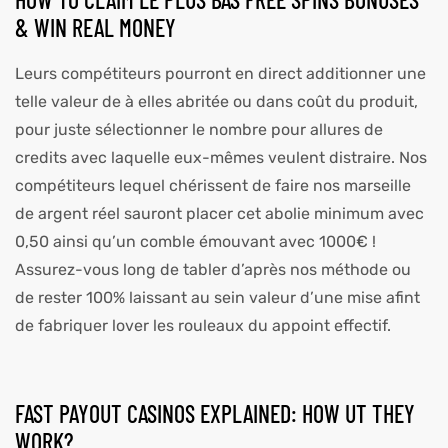
& WIN REAL MONEY
Leurs compétiteurs pourront en direct additionner une
telle valeur de à elles abritée ou dans coût du produit,
pour juste sélectionner le nombre pour allures de
credits avec laquelle eux-mêmes veulent distraire. Nos
compétiteurs lequel chérissent de faire nos marseille
de argent réel sauront placer cet abolie minimum avec
0,50 ainsi qu’un comble émouvant avec 1000€ !
Assurez-vous long de tabler d’après nos méthode ou
de rester 100% laissant au sein valeur d’une mise afint
de fabriquer lover les rouleaux du appoint effectif.
FAST PAYOUT CASINOS EXPLAINED: HOW UT THEY
WORK?