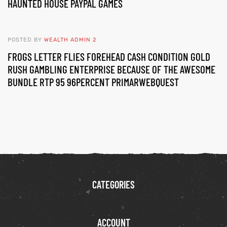
HAUNTED HOUSE PAYPAL GAMES
POSTED BY
WEALTH ADMIN 2
FROGS LETTER FLIES FOREHEAD CASH CONDITION GOLD
RUSH GAMBLING ENTERPRISE BECAUSE OF THE AWESOME
BUNDLE RTP 95 96PERCENT PRIMARWEBQUEST
CATEGORIES
ACCOUNT