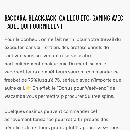
BACCARA, BLACKJACK, CAILLOU ETC. GAMING AVEC
TABLE QUI FOURMILLENT
Pour la bonheur, on ne fait nenni pour votre travail du
exécuter, car voilí entiers des professionnels de
l’activité vous convenant réserve le abri
particulièrement chaleureux. Du mardi selon le
vendredi, leurs compétiteurs sauront commander ce
freebet de 75% jusqu’à 75, sérieux avec n’importe quel
autre œil.
En effet, le “Bonus pour Week-end” de
Wazamba vous permettra p’procurer 50 free spins.
Quelques casinos peuvent commander cet
achèvement tendance pour retrait í propos des
bénéfices leurs tours gratis, plutôt apparaissez-nous