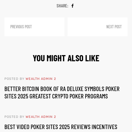
SHARE:
PREVIOUS POST
NEXT POST
YOU MIGHT ALSO LIKE
POSTED BY
WEALTH ADMIN 2
BETTER BITCOIN BOOK OF RA DELUXE SYMBOLS POKER
SITES 2025 GREATEST CRYPTO POKER PROGRAMS
POSTED BY
WEALTH ADMIN 2
BEST VIDEO POKER SITES 2025 REVIEWS INCENTIVES