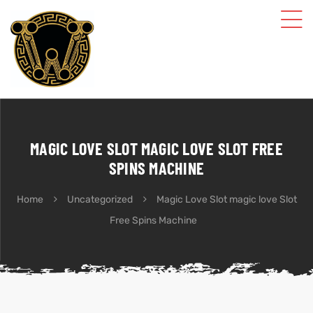
MAGIC LOVE SLOT MAGIC LOVE SLOT FREE
SPINS MACHINE
Home
Uncategorized
Magic Love Slot magic love Slot
Free Spins Machine