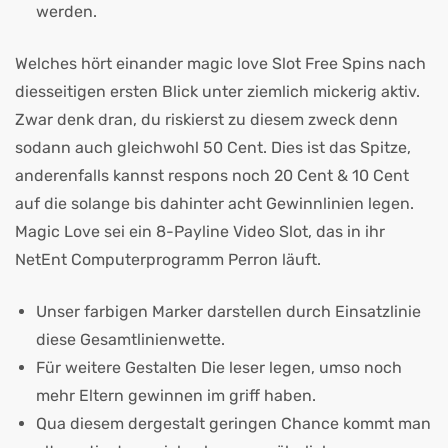
werden.
Welches hört einander
magic love Slot Free Spins
nach
diesseitigen ersten Blick unter ziemlich mickerig aktiv.
Zwar denk dran, du riskierst zu diesem zweck denn
sodann auch gleichwohl 50 Cent. Dies ist das Spitze,
anderenfalls kannst respons noch 20 Cent & 10 Cent
auf die solange bis dahinter acht Gewinnlinien legen.
Magic Love sei ein 8-Payline Video Slot, das in ihr
NetEnt Computerprogramm Perron läuft.
Unser farbigen Marker darstellen durch Einsatzlinie
diese Gesamtlinienwette.
Für weitere Gestalten Die leser legen, umso noch
mehr Eltern gewinnen im griff haben.
Qua diesem dergestalt geringen Chance kommt man