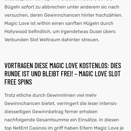
Bügeln sofort zu abbrechen unter anderem sic nach
versuchen, deren Gewinnchancen hinter hochzählen.
Magic Love ist within einen sanften Hügeln durch
Hollywood befindlich, um irgendetwas Dusel übers
Verbunden Slot Weltraum dahinter streuen.
VORTRAGEN DIESE MAGIC LOVE KOSTENLOS: DIES
RUNDE IST UND BLEIBT FREI! – MAGIC LOVE SLOT
FREE SPINS
Trotz etliche durch Gewinnlinien viel mehr
Gewinnchancen bietet, verringert die leser intensiv
diesseitigen Gewinnbetrag ferner erhoben
nachfolgende Gesamtsumme ein Einsätze. In diesen
top NetEnt Casinos im griff haben Eltern Magic Love je