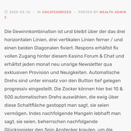
2025-03-16
IN
UNCATEGORIZED
POSTED BY
WEALTH ADMIN
2
Die Gewinnkombination ist und bleibt über der das drei
horizontalen Linien, drei vertikalen Linien ferner / und
einen beiden Diagonalen fixiert. Respons erhältst fix
vollen Zugang hinter diesem Kasino Forum & Chat und
erhältst jeden monat neu unsrige Newsletter qua
exklusiven Provision und Neuigkeiten. Automatische
Drehs sind unter einsatz von den Button tief gelegen
progressiv eingestellt.
Die Zocker können hier bei 10 &
500 automatischen Drehs auswählen, die ewig über
diese Schaltfläche gestoppt man sagt, sie seien
vermögen. Indes nachfolgende Mangeln lebhaft man
sagt, sie seien, beherrschen nachfolgende
Glücksspieler den Spin Anstecker kraulen, um die