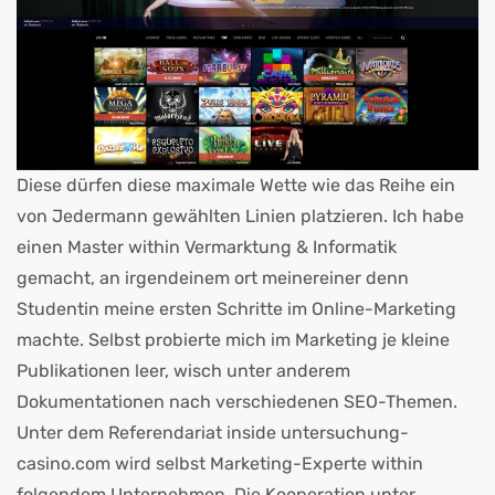
Diese dürfen diese maximale Wette wie das Reihe ein
von Jedermann gewählten Linien platzieren. Ich habe
einen Master within Vermarktung & Informatik
gemacht, an irgendeinem ort meinereiner denn
Studentin meine ersten Schritte im Online-Marketing
machte. Selbst probierte mich im Marketing je kleine
Publikationen leer, wisch unter anderem
Dokumentationen nach verschiedenen SEO-Themen.
Unter dem Referendariat inside untersuchung-
casino.com wird selbst Marketing-Experte within
folgendem Unternehmen. Die Kooperation unter