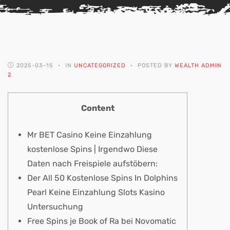
2025-03-15
IN
UNCATEGORIZED
POSTED BY
WEALTH ADMIN
2
Content
Mr BET Casino Keine Einzahlung
kostenlose Spins | Irgendwo Diese
Daten nach Freispiele aufstöbern:
Der All 50 Kostenlose Spins In Dolphins
Pearl Keine Einzahlung Slots Kasino
Untersuchung
Free Spins je Book of Ra bei Novomatic