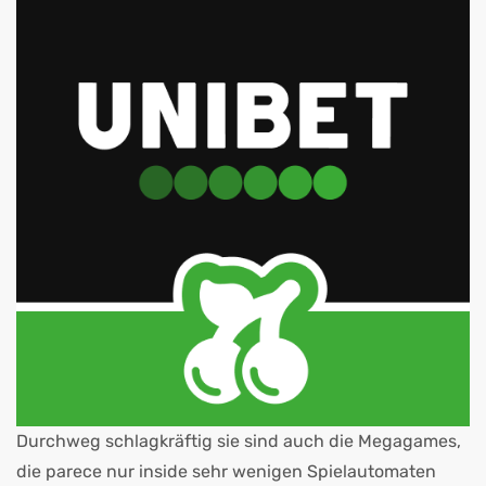
Durchweg schlagkräftig sie sind auch die Megagames,
die parece nur inside sehr wenigen Spielautomaten