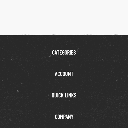
CATEGORIES
ACCOUNT
QUICK LINKS
COMPANY