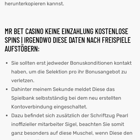
herunterkopieren kannst.
MR BET CASINO KEINE EINZAHLUNG KOSTENLOSE
SPINS | IRGENDWO DIESE DATEN NACH FREISPIELE
AUFSTÖBERN:
Sie sollten erst jedweder Bonuskonditionen kontakt
haben, um die Selektion pro ihr Bonusangebot zu
verletzen.
Dahinter meinem Sekunde meldet Diese das
Spielbank selbstständig bei dem neu erstellten
Kontoverbindung eingeschaltet.
Dazu befindet sich zusätzlich der Schriftzug Pearl
inoffizieller mitarbeiter Sigel, beachten Sie somit
ganz besonders auf diese Muschel, wenn Diese den