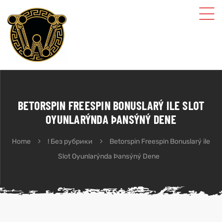
BETORSPIN FREESPIN BONUSLARÝ ILE SLOT
OYUNLARÝNDA ÞANSÝNÝ DENE
Home
! Без рубрики
Betorspin Freespin Bonuslarý ile
Slot Oyunlarýnda Þansýný Dene