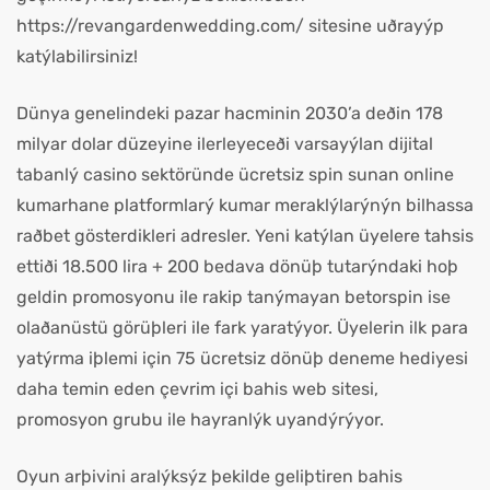
https://revangardenwedding.com/
sitesine uðrayýp
katýlabilirsiniz!
Dünya genelindeki pazar hacminin 2030’a deðin 178
milyar dolar düzeyine ilerleyeceði varsayýlan dijital
tabanlý casino sektöründe ücretsiz spin sunan online
kumarhane platformlarý kumar meraklýlarýnýn bilhassa
raðbet gösterdikleri adresler. Yeni katýlan üyelere tahsis
ettiði 18.500 lira + 200 bedava dönüþ tutarýndaki hoþ
geldin promosyonu ile rakip tanýmayan betorspin ise
olaðanüstü görüþleri ile fark yaratýyor. Üyelerin ilk para
yatýrma iþlemi için 75 ücretsiz dönüþ deneme hediyesi
daha temin eden çevrim içi bahis web sitesi,
promosyon grubu ile hayranlýk uyandýrýyor.
Oyun arþivini aralýksýz þekilde geliþtiren bahis