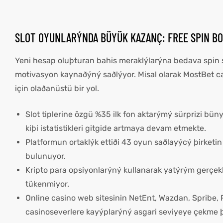
SLOT OYUNLARÝNDA BÜYÜK KAZANÇ: FREE SPIN B
Yeni hesap oluþturan bahis meraklýlarýna bedava spin s
motivasyon kaynaðýný saðlýyor. Misal olarak MostBet c
için olaðanüstü bir yol.
Slot tiplerine özgü %35 ilk fon aktarýmý sürprizi b
kiþi istatistikleri gitgide artmaya devam etmekte.
Platformun ortaklýk ettiði 43 oyun saðlayýcý þirket
bulunuyor.
Kripto para opsiyonlarýný kullanarak yatýrým gerçekl
tükenmiyor.
Online casino web sitesinin NetEnt, Wazdan, Spribe
casinoseverlere kayýplarýný asgari seviyeye çekme 