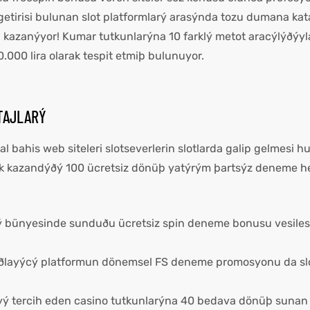
a getirisi bulunan slot platformlarý arasýnda tozu dumana ka
 kazanýyor! Kumar tutkunlarýna 10 farklý metot aracýlýðýyl
0.000 lira olarak tespit etmiþ bulunuyor.
NTAJLARÝ
l bahis web siteleri slotseverlerin slotlarda galip gelmesi 
ak kazandýðý 100 ücretsiz dönüþ yatýrým þartsýz deneme hed
aný bünyesinde sunduðu ücretsiz spin deneme bonusu vesiles
ðlayýcý platformun dönemsel FS deneme promosyonu da slot me
mayý tercih eden casino tutkunlarýna 40 bedava dönüþ suna