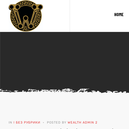
HOME
IN
! БЕЗ РУБРИКИ
POSTED BY
WEALTH ADMIN 2