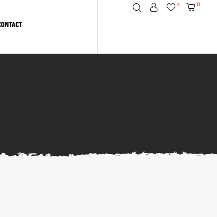
4
0
CONTACT