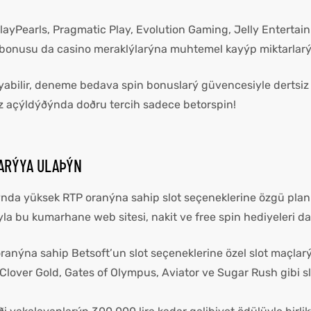
layPearls, Pragmatic Play, Evolution Gaming, Jelly Entertai
p bonusu da casino meraklýlarýna muhtemel kayýp miktarlar
yabilir, deneme bedava spin bonuslarý güvencesiyle dertsiz
z açýldýðýnda doðru tercih sadece betorspin!
ÞARÝYA ULAÞÝN
sýnda yüksek RTP oranýna sahip slot seçeneklerine özgü planl
a bu kumarhane web sitesi, nakit ve free spin hediyeleri da
ranýna sahip Betsoft’un slot seçeneklerine özel slot maçlarý
 Clover Gold, Gates of Olympus, Aviator ve Sugar Rush gibi s