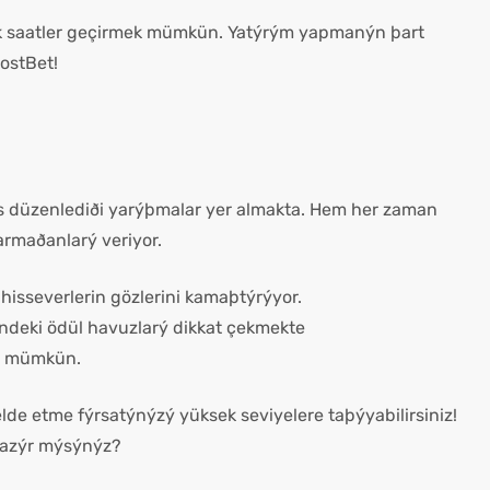
uzak saatler geçirmek mümkün. Yatýrým yapmanýn þart
ostBet!
has düzenlediði yarýþmalar yer almakta. Hem her zaman
armaðanlarý veriyor.
hisseverlerin gözlerini kamaþtýrýyor.
indeki ödül havuzlarý dikkat çekmekte
sý mümkün.
elde etme fýrsatýnýzý yüksek seviyelere taþýyabilirsiniz!
 hazýr mýsýnýz?