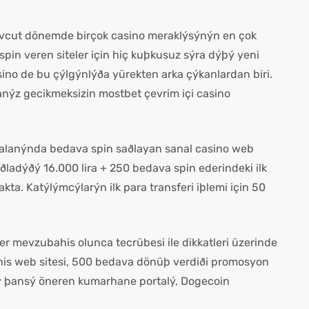
mevcut dönemde birçok casino meraklýsýnýn en çok
in veren siteler için hiç kuþkusuz sýra dýþý yeni
ino de bu çýlgýnlýða yürekten arka çýkanlardan biri.
sanýz gecikmeksizin
mostbet
çevrim içi casino
s alanýnda bedava spin saðlayan sanal casino web
aðladýðý 16.000 lira + 250 bedava spin ederindeki ilk
akta. Katýlýmcýlarýn ilk para transferi iþlemi için 50
er mevzubahis olunca tecrübesi ile dikkatleri üzerinde
 bahis web sitesi, 500 bedava dönüþ verdiði promosyon
rýmý þansý öneren kumarhane portalý, Dogecoin