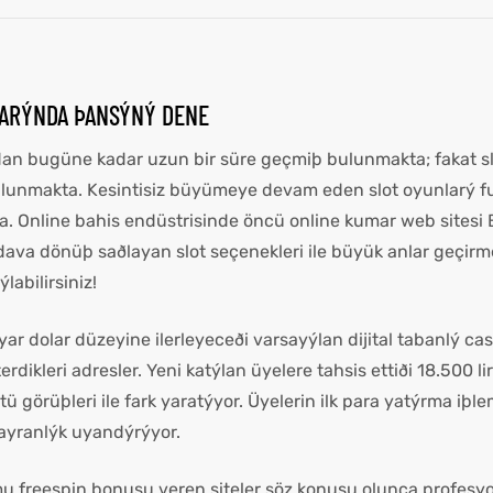
LARÝNDA ÞANSÝNÝ DENE
ndan bugüne kadar uzun bir süre geçmiþ bulunmakta; fakat slo
nmakta. Kesintisiz büyümeye devam eden slot oyunlarý furya
 Online bahis endüstrisinde öncü online kumar web sitesi B
dava dönüþ saðlayan slot seçenekleri ile büyük anlar geçir
labilirsiniz!
ar dolar düzeyine ilerleyeceði varsayýlan dijital tabanlý c
rdikleri adresler. Yeni katýlan üyelere tahsis ettiði 18.500
 görüþleri ile fark yaratýyor. Üyelerin ilk para yatýrma iþ
hayranlýk uyandýrýyor.
rmu freespin bonusu veren siteler söz konusu olunca profesyo