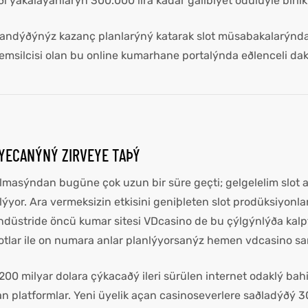
 yakalayanlarýn 300.000 lira kadar galibiyet ödülüyle birlik
ndýðýnýz kazanç planlarýný katarak slot müsabakalarýnda
 temsilcisi olan bu online kumarhane portalýnda eðlenceli d
EYECANÝNÝ ZIRVEYE TAÞÝ
ulmasýndan bugüne çok uzun bir süre geçti; gelgelelim slot 
alýyor. Ara vermeksizin etkisini geniþleten slot prodüksiyon
düstride öncü kumar sitesi VDcasino de bu çýlgýnlýða kalpt
lotlar ile on numara anlar planlýyorsanýz hemen
vdcasino
san
200 milyar dolara çýkacaðý ileri sürülen internet odaklý b
n platformlar. Yeni üyelik açan casinoseverlere saðladýðý 30