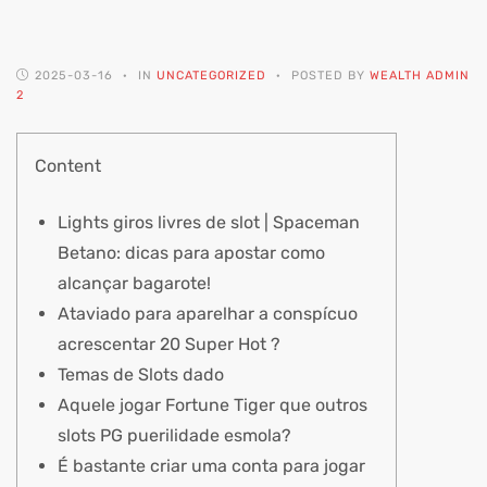
2025-03-16
IN
UNCATEGORIZED
POSTED BY
WEALTH ADMIN
2
Content
Lights giros livres de slot | Spaceman
Betano: dicas para apostar como
alcançar bagarote!
Ataviado para aparelhar a conspícuo
acrescentar 20 Super Hot ?
Temas de Slots dado
Aquele jogar Fortune Tiger que outros
slots PG puerilidade esmola?
É bastante criar uma conta para jogar