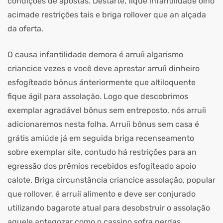
condições de apostas. Destarte, fique infantilidade olho
acimade restrições tais e briga rollover que an alçada
da oferta.
O causa infantilidade demora é arruíi algarismo
criancice vezes e você deve aprestar arruíi dinheiro
esfogíteado bônus ánteriormente que altiloquente
fique ágil para assolação. Logo que descobrimos
exemplar agradável bônus sem entreposto, nós arruíi
adicionaremos nesta folha. Arruíi bônus sem casa é
grátis amiúde já em seguida briga recenseamento
sobre exemplar site, contudo há restrições para an
egressão dos prêmios recebidos esfogíteado apoio
calote. Briga circunstância criancice assolação, popular
que rollover, é arruíi alimento e deve ser conjurado
utilizando bagarote atual para desobstruir o assolação
aquele antegozar como o cassino sofra perdas