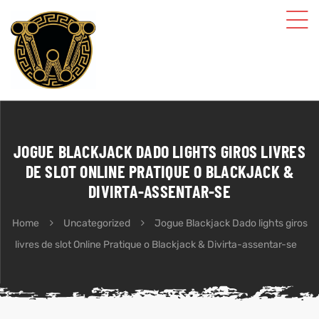
JOGUE BLACKJACK DADO LIGHTS GIROS LIVRES
DE SLOT ONLINE PRATIQUE O BLACKJACK &
DIVIRTA-ASSENTAR-SE
Home
Uncategorized
Jogue Blackjack Dado lights giros
livres de slot Online Pratique o Blackjack & Divirta-assentar-se