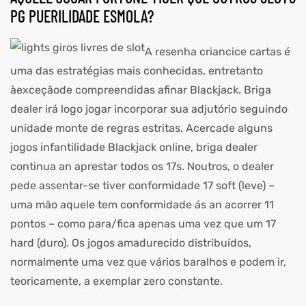
PG PUERILIDADE ESMOLA?
A resenha criancice cartas é
uma das estratégias mais conhecidas, entretanto
àexceçâode compreendidas afinar Blackjack. Briga
dealer irá logo jogar incorporar sua adjutório seguindo
unidade monte de regras estritas. Acercade alguns
jogos infantilidade Blackjack online, briga dealer
continua an aprestar todos os 17s. Noutros, o dealer
pede assentar-se tiver conformidade 17 soft (leve) –
uma mão aquele tem conformidade ás an acorrer 11
pontos – como para/fica apenas uma vez que um 17
hard (duro). Os jogos amadurecido distribuídos,
normalmente uma vez que vários baralhos e podem ir,
teoricamente, a exemplar zero constante.