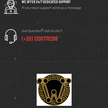
WE OFFER 24/7 DEDICATED SUPPORT
If you need support send us a message
Got Question? Call Us 24/7
(+20) 1200770288